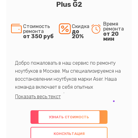
Plus G2
Время
Стоимость
Скидка
ремонта
до
ремонта
от 20
от 350 руб
20%
мин
Добро пожаловать в наш сервис по ремонту
ноутбуков в Москве. Мы специализируемся на
восстановлении ноутбуков марки Aser. Наша
команда включает в себя опытных
профессионалов с обширными знаниями и
многолетним опытом в данной области. Мы
предлагаем быстрый и качественный ремонт с
УЗНАТЬ СТОИМОСТЬ
использованием оригинальных компонентов, а
также гарантируем качество всех
КОНСУЛЬТАЦИЯ
проведенных работ. Наша цель - предоставить