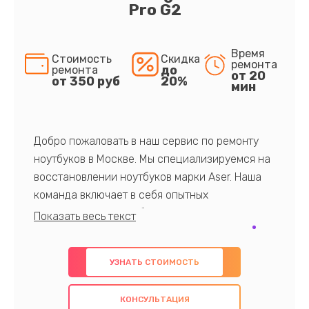
Pro G2
Время
Стоимость
Скидка
ремонта
до
ремонта
от 20
от 350 руб
20%
мин
Добро пожаловать в наш сервис по ремонту
ноутбуков в Москве. Мы специализируемся на
восстановлении ноутбуков марки Aser. Наша
команда включает в себя опытных
профессионалов с обширными знаниями и
многолетним опытом в данной области. Мы
предлагаем быстрый и качественный ремонт с
УЗНАТЬ СТОИМОСТЬ
использованием оригинальных компонентов, а
также гарантируем качество всех
КОНСУЛЬТАЦИЯ
проведенных работ. Наша цель - предоставить