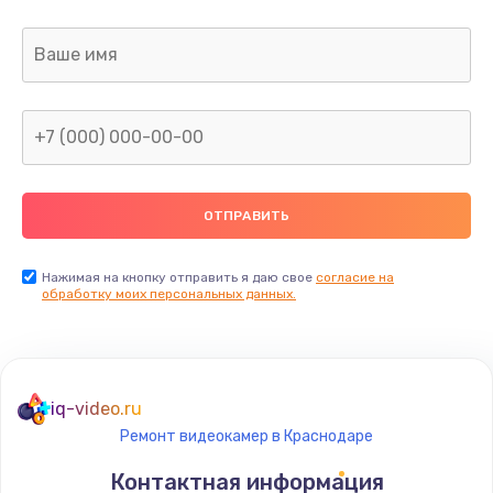
Заказать
Ремонт капиллярной трубки
400 руб.
Заказать
Замена блока питания
1000 руб.
Заказать
Нажимая на кнопку отправить я даю свое
согласие на
обработку моих персональных данных.
Прошивка / разблокировка
900 руб.
Заказать
iq-video.ru
Ремонт видеокамер в Краснодаре
Замена термостата
Контактная информация
1200 руб.