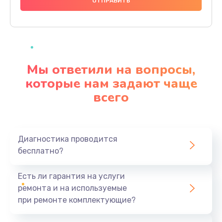
1000 руб.
Заказать
Ремонт материнской платы
4500 руб.
Мы ответили на вопросы,
Заказать
которые нам задают чаще
всего
Профилактическая чистка
1000 руб.
Заказать
Диагностика проводится
бесплатно?
Прошивка BIOS
1920 руб.
Есть ли гарантия на услуги
Заказать
ремонта и на используемые
при ремонте комплектующие?
Замена северного моста
1440 руб.