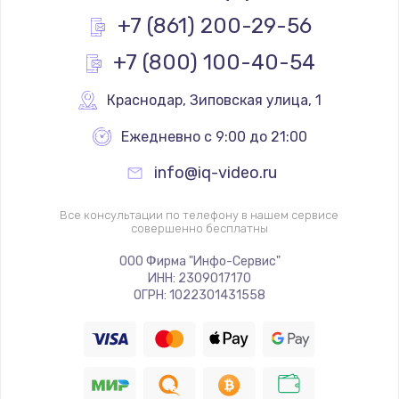
Заказать
+7 (861) 200-29-56
+7 (800) 100-40-54
Замена реле
1000 руб.
Краснодар
,
 Зиповская улица, 1
Заказать
Ежедневно с 9:00 до 21:00
Замена термопредохранителя
info@iq-video.ru
700 руб.
Заказать
Все консультации по телефону в нашем сервисе
совершенно бесплатны
Замена ТЭНа
ООО Фирма "Инфо-Сервис"
ИНН: 2309017170
2500 руб.
ОГРН: 1022301431558
Заказать
Замена шнура
1400 руб.