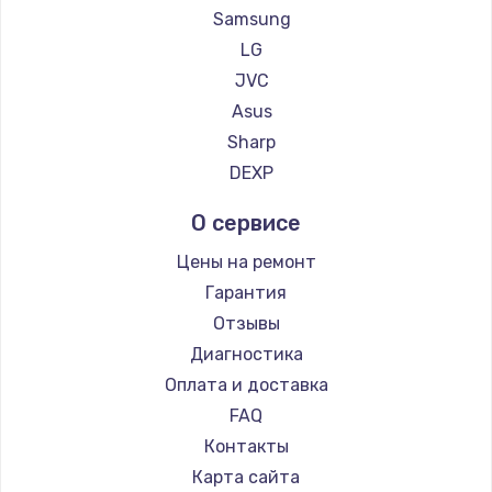
Samsung
Заказать
LG
JVC
Замена сенсорного датчика
Asus
1300 руб.
Sharp
Заказать
DEXP
Замена сигнальной лампы
О сервисе
1200 руб.
Цены на ремонт
Заказать
Гарантия
Отзывы
Замена системной платы
Диагностика
1500 руб.
Оплата и доставка
Заказать
FAQ
Контакты
Замена температурного датчика
Карта сайта
2500 руб.