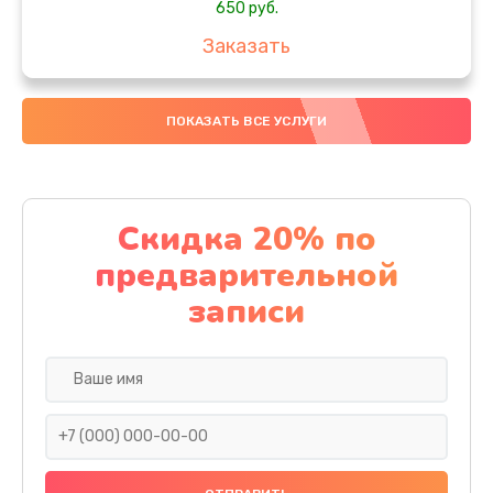
650 руб.
Заказать
Замена аккумулятора
ПОКАЗАТЬ ВСЕ УСЛУГИ
4000 руб.
Заказать
Замена материнской платы
Скидка 20% по
1100 руб.
предварительной
Заказать
записи
Замена масла
750 руб.
Заказать
Замена праймера