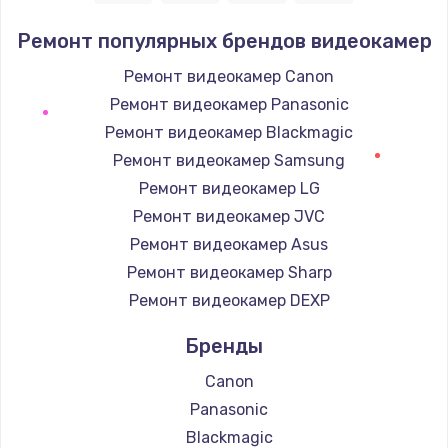
Заказать
Ремонт популярных брендов видеокамер
Замена / ремонт электронного модуля
Ремонт видеокамер Canon
управления
Ремонт видеокамер Panasonic
600 руб.
Ремонт видеокамер Blackmagic
Заказать
Ремонт видеокамер Samsung
Ремонт видеокамер LG
Замена конфорки
Ремонт видеокамер JVC
1100 руб.
Ремонт видеокамер Asus
Заказать
Ремонт видеокамер Sharp
Ремонт видеокамер DEXP
Замена платы сенсора
900 руб.
Бренды
Заказать
Canon
Panasonic
Замена регулятора режимов конфорки
Blackmagic
900 руб.