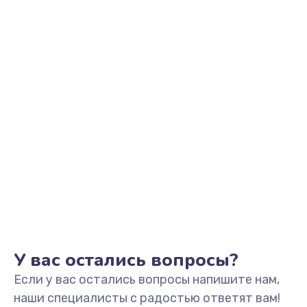
Заказать
Замена видеоадаптера (видеокарты)
1800 руб.
Заказать
Замена, перепайка чипа
1300 руб.
Заказать
Замена HDMI-разъема
650 руб.
Заказать
У вас остались вопросы?
Если у вас остались вопросы напишите нам,
Замена/Pемонт карбюратора
наши специалисты с радостью ответят вам!
1300 руб.