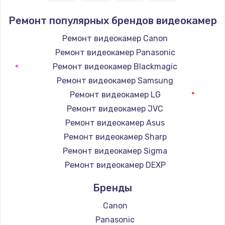
Заказать
Ремонт популярных брендов видеокамер
Замена / ремонт электронного модуля
Ремонт видеокамер Canon
управления
Ремонт видеокамер Panasonic
600 руб.
Ремонт видеокамер Blackmagic
Заказать
Ремонт видеокамер Samsung
Ремонт видеокамер LG
Замена конфорки
Ремонт видеокамер JVC
1100 руб.
Ремонт видеокамер Asus
Заказать
Ремонт видеокамер Sharp
Ремонт видеокамер Sigma
Замена платы сенсора
Ремонт видеокамер DEXP
900 руб.
Заказать
Бренды
Canon
Замена регулятора режимов конфорки
Panasonic
900 руб.