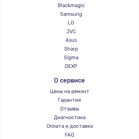
Blackmagic
Заказать
Samsung
LG
Замена сенсорного датчика
JVC
1300 руб.
Asus
Заказать
Sharp
Sigma
Замена сигнальной лампы
DEXP
1200 руб.
Заказать
О сервисе
Цены на ремонт
Замена системной платы
Гарантия
1500 руб.
Отзывы
Заказать
Диагностика
Оплата и доставка
Замена температурного датчика
FAQ
2500 руб.