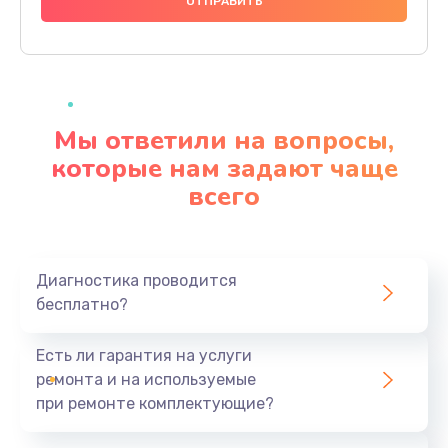
1000 руб.
Заказать
Ремонт материнской платы
4500 руб.
Мы ответили на вопросы,
Заказать
которые нам задают чаще
всего
Профилактическая чистка
1000 руб.
Заказать
Диагностика проводится
бесплатно?
Прошивка BIOS
1920 руб.
Есть ли гарантия на услуги
Заказать
ремонта и на используемые
при ремонте комплектующие?
Замена северного моста
1440 руб.