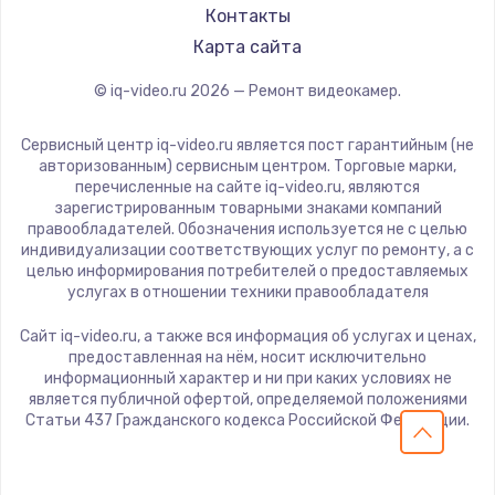
Контакты
Заказать
Карта сайта
Замена электроконфорки
© iq-video.ru
2026
— Ремонт видеокамер.
1300 руб.
Сервисный центр iq-video.ru является пост гарантийным (не
Заказать
авторизованным) сервисным центром. Торговые марки,
перечисленные на сайте iq-video.ru, являются
Техобслуживание
зарегистрированным товарными знаками компаний
правообладателей. Обозначения используется не с целью
900 руб.
индивидуализации соответствующих услуг по ремонту, а с
целью информирования потребителей о предоставляемых
Заказать
услугах в отношении техники правообладателя
Установка / подключение / демонтаж
Сайт iq-video.ru, а также вся информация об услугах и ценах,
предоставленная на нём, носит исключительно
1300 руб.
информационный характер и ни при каких условиях не
Заказать
является публичной офертой, определяемой положениями
Статьи 437 Гражданского кодекса Российской Федерации.
Прошивка
1400 руб.