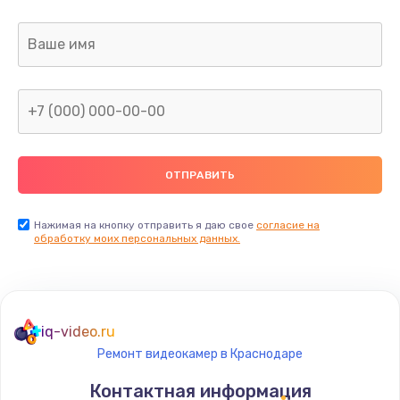
Заказать
Ремонт капиллярной трубки
400 руб.
Заказать
Замена блока питания
1000 руб.
Заказать
Нажимая на кнопку отправить я даю свое
согласие на
обработку моих персональных данных.
Прошивка / разблокировка
900 руб.
Заказать
iq-video.ru
Ремонт видеокамер в Краснодаре
Замена термостата
Контактная информация
1200 руб.