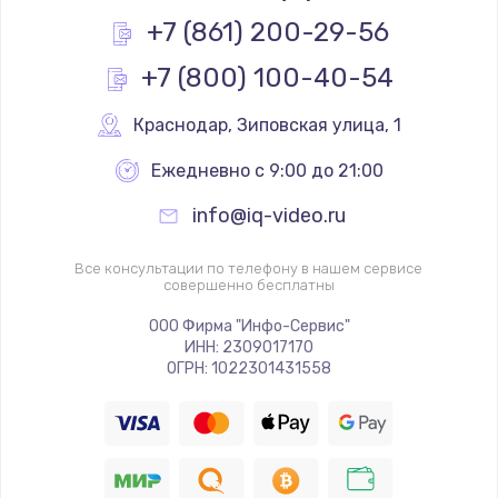
Заказать
+7 (861) 200-29-56
+7 (800) 100-40-54
Замена реле
1000 руб.
Краснодар
,
 Зиповская улица, 1
Заказать
Ежедневно с 9:00 до 21:00
Замена термопредохранителя
info@iq-video.ru
700 руб.
Заказать
Все консультации по телефону в нашем сервисе
совершенно бесплатны
Замена ТЭНа
ООО Фирма "Инфо-Сервис"
ИНН: 2309017170
2500 руб.
ОГРН: 1022301431558
Заказать
Замена шнура
1400 руб.