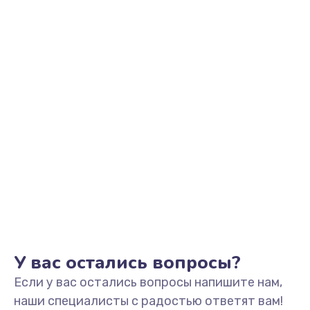
Заказать
Замена видеоадаптера (видеокарты)
1800 руб.
Заказать
Замена, перепайка чипа
1300 руб.
Заказать
Замена HDMI-разъема
650 руб.
Заказать
У вас остались вопросы?
Если у вас остались вопросы напишите нам,
Замена/Pемонт карбюратора
наши специалисты с радостью ответят вам!
1300 руб.