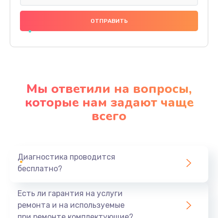
Замена праймера
1000 руб.
Заказать
Ремонт материнской платы
4500 руб.
Мы ответили на вопросы,
Заказать
которые нам задают чаще
всего
Профилактическая чистка
1000 руб.
Заказать
Диагностика проводится
бесплатно?
Прошивка BIOS
1920 руб.
Есть ли гарантия на услуги
Заказать
ремонта и на используемые
при ремонте комплектующие?