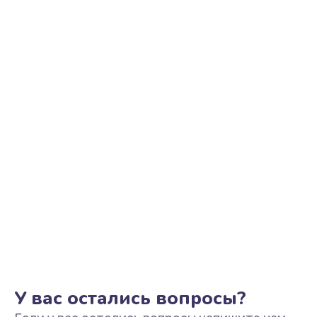
Ремонт цепи питания
2500 руб.
Заказать
Замена видеоадаптера (видеокарты)
1800 руб.
Заказать
Замена, перепайка чипа
1300 руб.
Заказать
Замена HDMI-разъема
650 руб.
Заказать
У вас остались вопросы?