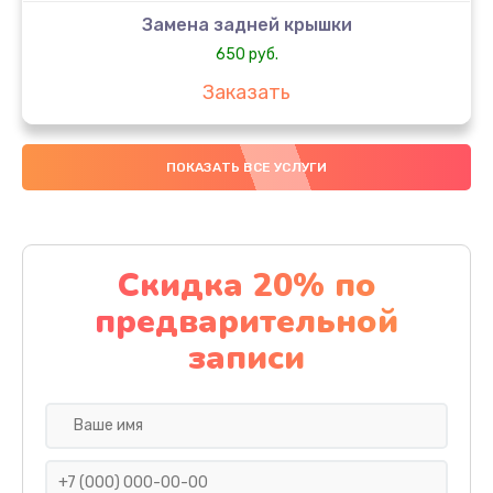
Замена задней крышки
650 руб.
Заказать
Замена аккумулятора
ПОКАЗАТЬ ВСЕ УСЛУГИ
4000 руб.
Заказать
Замена материнской платы
Скидка 20% по
1100 руб.
предварительной
Заказать
записи
Замена масла
750 руб.
Заказать