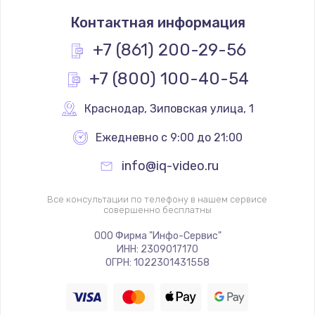
Замена термостата
Контактная информация
1200 руб.
Заказать
+7 (861) 200-29-56
+7 (800) 100-40-54
Замена реле
1000 руб.
Краснодар
,
 Зиповская улица, 1
Заказать
Ежедневно с 9:00 до 21:00
Замена термопредохранителя
info@iq-video.ru
700 руб.
Заказать
Все консультации по телефону в нашем сервисе
совершенно бесплатны
Замена ТЭНа
ООО Фирма "Инфо-Сервис"
ИНН: 2309017170
2500 руб.
ОГРН: 1022301431558
Заказать
Замена шнура