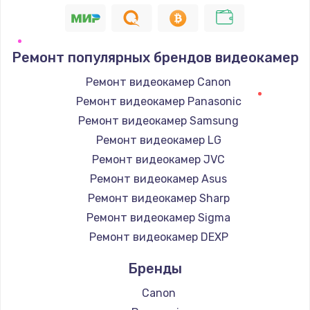
1400 руб.
Заказать
Ремонт популярных брендов видеокамер
Замена / ремонт электронного модуля
Ремонт видеокамер Canon
управления
Ремонт видеокамер Panasonic
600 руб.
Ремонт видеокамер Samsung
Заказать
Ремонт видеокамер LG
Ремонт видеокамер JVC
Замена конфорки
Ремонт видеокамер Asus
1100 руб.
Ремонт видеокамер Sharp
Заказать
Ремонт видеокамер Sigma
Ремонт видеокамер DEXP
Замена платы сенсора
900 руб.
Бренды
Заказать
Canon