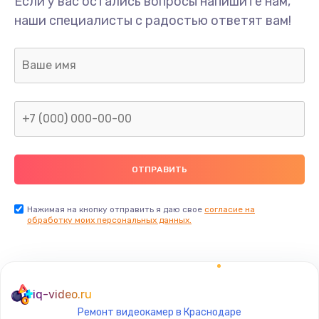
Если у вас остались вопросы напишите нам,
Замена/Pемонт карбюратора
наши специалисты с радостью ответят вам!
1300 руб.
Заказать
Ремонт капиллярной трубки
400 руб.
Заказать
Замена блока питания
1000 руб.
Заказать
Нажимая на кнопку отправить я даю свое
согласие на
обработку моих персональных данных.
Прошивка / разблокировка
900 руб.
Заказать
iq-video.ru
Ремонт видеокамер в Краснодаре