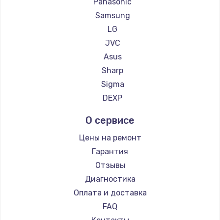
Panasonic
Замена регулятора режимов конфорки
Samsung
900 руб.
LG
Заказать
JVC
Asus
Замена сенсорного датчика
Sharp
1300 руб.
Sigma
Заказать
DEXP
Замена сигнальной лампы
О сервисе
1200 руб.
Цены на ремонт
Заказать
Гарантия
Отзывы
Замена системной платы
Диагностика
1500 руб.
Оплата и доставка
Заказать
FAQ