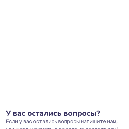
2500 руб.
Заказать
Замена видеоадаптера (видеокарты)
1800 руб.
Заказать
Замена, перепайка чипа
1300 руб.
Заказать
Замена HDMI-разъема
650 руб.
Заказать
У вас остались вопросы?
Если у вас остались вопросы напишите нам,
Замена/Pемонт карбюратора