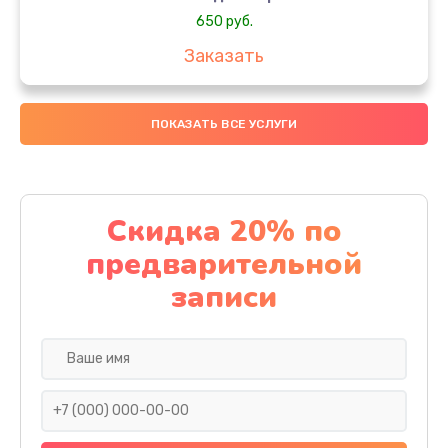
650 руб.
Заказать
Замена аккумулятора
ПОКАЗАТЬ ВСЕ УСЛУГИ
4000 руб.
Заказать
Замена материнской платы
Скидка 20% по
1100 руб.
предварительной
Заказать
записи
Замена масла
750 руб.
Заказать
Замена праймера