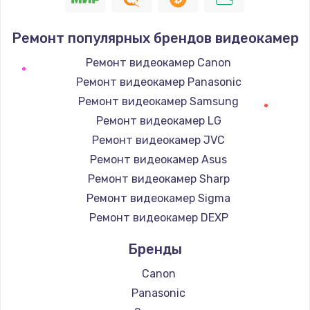
Заказать
Ремонт популярных брендов видеокамер
Замена / ремонт электронного модуля
Ремонт видеокамер Canon
управления
Ремонт видеокамер Panasonic
600 руб.
Ремонт видеокамер Samsung
Заказать
Ремонт видеокамер LG
Ремонт видеокамер JVC
Замена конфорки
Ремонт видеокамер Asus
1100 руб.
Ремонт видеокамер Sharp
Заказать
Ремонт видеокамер Sigma
Ремонт видеокамер DEXP
Замена платы сенсора
900 руб.
Бренды
Заказать
Canon
Panasonic
Замена регулятора режимов конфорки