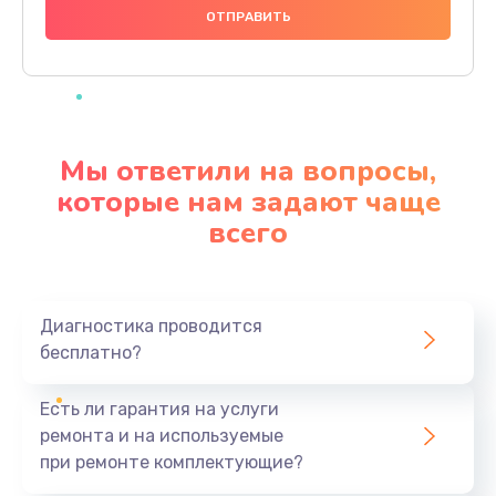
1000 руб.
Заказать
Ремонт материнской платы
4500 руб.
Мы ответили на вопросы,
Заказать
которые нам задают чаще
всего
Профилактическая чистка
1000 руб.
Заказать
Диагностика проводится
бесплатно?
Прошивка BIOS
1920 руб.
Есть ли гарантия на услуги
Заказать
ремонта и на используемые
при ремонте комплектующие?
Замена северного моста