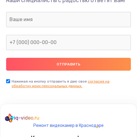
наши специалисты с радостью ответят вам!
1300 руб.
Заказать
Ремонт капиллярной трубки
400 руб.
Заказать
Замена блока питания
1000 руб.
Заказать
Нажимая на кнопку отправить я даю свое
согласие на
обработку моих персональных данных.
Прошивка / разблокировка
900 руб.
Заказать
iq-video.ru
Ремонт видеокамер в Краснодаре
Замена термостата