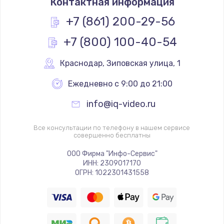
Контактная информация
1200 руб.
Заказать
+7 (861) 200-29-56
+7 (800) 100-40-54
Замена реле
1000 руб.
Краснодар
,
 Зиповская улица, 1
Заказать
Ежедневно с 9:00 до 21:00
Замена термопредохранителя
info@iq-video.ru
700 руб.
Заказать
Все консультации по телефону в нашем сервисе
совершенно бесплатны
Замена ТЭНа
ООО Фирма "Инфо-Сервис"
ИНН: 2309017170
2500 руб.
ОГРН: 1022301431558
Заказать
Замена шнура
1400 руб.