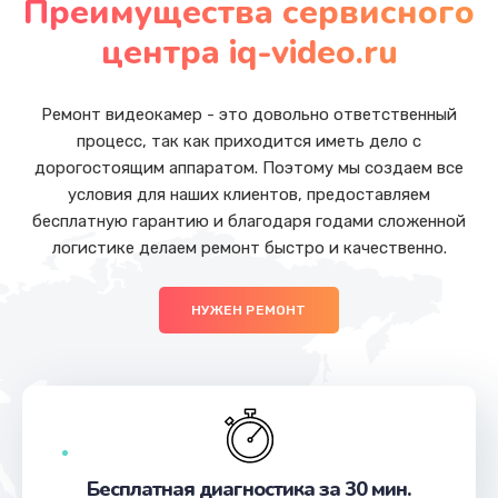
Преимущества сервисного
Заказать
центра iq-video.ru
Замена основной камеры
от 490 руб.
Ремонт видеокамер - это довольно ответственный
процесс, так как приходится иметь дело с
Заказать
дорогостоящим аппаратом. Поэтому мы создаем все
условия для наших клиентов, предоставляем
Замена передней камеры
бесплатную гарантию и благодаря годами сложенной
от 490 руб.
логистике делаем ремонт быстро и качественно.
Заказать
НУЖЕН РЕМОНТ
Замена полифонического динамика
от 390 руб.
Заказать
Замена антенны
от 390 руб.
Бесплатная диагностика за 30 мин.