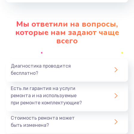
Заказать
Замена контроллера питания
Мы ответили на вопросы,
от 1490 руб.
которые нам задают чаще
Заказать
всего
Замена процессора
от 1800 руб.
Диагностика проводится
Заказать
бесплатно?
Ремонт петель крышки
Есть ли гарантия на услуги
от 990 руб.
ремонта и на используемые
при ремонте комплектующие?
Заказать
Стоимость ремонта может
Замена экрана
быть изменена?
от 1145 руб.