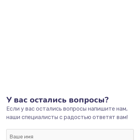
Заказать
Обновление ПО
от 890 руб.
Заказать
Сбор/Разбор
от 1490 руб.
Заказать
Чистка динамика и микрофонов (с разбором)
от 1790 руб.
У вас остались вопросы?
Заказать
Если у вас остались вопросы напишите нам,
наши специалисты с радостью ответят вам!
Замена кнопки Home (домой)
от 890 руб.