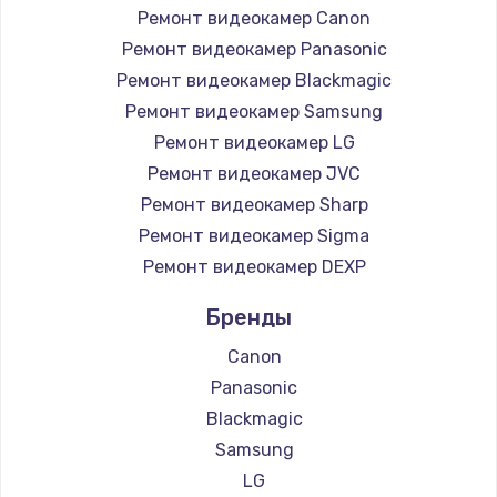
Ремонт видеокамер Canon
Ремонт видеокамер Panasonic
Ремонт подсветки
Ремонт видеокамер Blackmagic
от 1200 руб.
Ремонт видеокамер Samsung
Заказать
Ремонт видеокамер LG
Чистка от пыли
Ремонт видеокамер JVC
от 990 руб.
Ремонт видеокамер Sharp
Ремонт видеокамер Sigma
Заказать
Ремонт видеокамер DEXP
Настройка Wi-Fi
Бренды
от 1030 руб.
Canon
Заказать
Panasonic
Blackmagic
Восстановление данных
Samsung
от 990 руб.
LG
Заказать