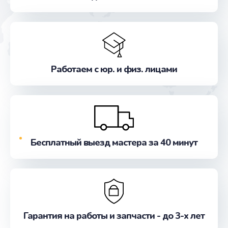
Заказать
Замена стекла
от 990 руб.
Заказать
Работаем с юр. и физ. лицами
Ремонт цепей питания
от 2500 руб.
Заказать
Бесплатный выезд мастера за 40 минут
Замена звуковой карты
от 1100 руб.
Заказать
Замена шим-контроллера
Гарантия на работы и запчасти - до 3-х лет
от 3900 руб.