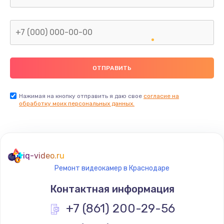
Заказать
Замена сканера отпечатка
от 790 руб.
Заказать
Замена разъема зарядки (питания)
от 390 руб.
Нажимая на кнопку отправить я даю свое
согласие на
обработку моих персональных данных.
Заказать
Замена разъёма наушников (гарнитуры)
от 390 руб.
iq-video.ru
Заказать
Ремонт видеокамер в Краснодаре
Контактная информация
Замена элемента
+7 (861) 200-29-56
от 1190 руб.
Заказать