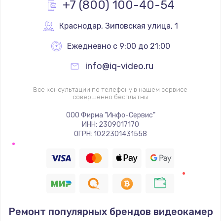
+7 (800) 100-40-54
Замена клавиатуры
Краснодар
,
 Зиповская улица, 1
от 1190 руб.
Ежедневно с 9:00 до 21:00
Заказать
info@iq-video.ru
Замена видеокарты
Все консультации по телефону в нашем сервисе
от 1600 руб.
совершенно бесплатны
Заказать
ООО Фирма "Инфо-Сервис"
ИНН: 2309017170
Замена термопасты
ОГРН: 1022301431558
от 995 руб.
Заказать
Замена системы охлаждения
от 1500 руб.
Ремонт популярных брендов видеокамер
Заказать